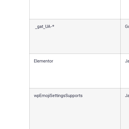
_gat_UA-*
Go
Elementor
J
wpEmojiSettingsSupports
J