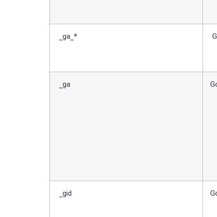
_ga_*
G
_ga
Go
_gid
Go